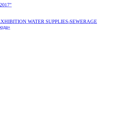
2017"
NAL EXHIBITION WATER SUPPLIES-SEWERAGE
рода»