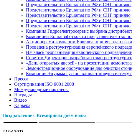
Представительство Epuramat по РФ и СНГ принял
Представительство Epuramat по РФ и СНГ приняло
Представительство Epuramat по РФ и СНГ приняло 
Представительство Epuramat по РФ и СНГ прин
Представительство Epuramat по РФ и СНГ приняло
Компания Гидроэлектросервис выбрана дистрибью
Компанией Epuramat открыто представительство по
Акционерами компании Epuramat принят план разви
Проведена реструктуризация европейского подразд
Началась реорганизация европейского подразделен
Советом Директоров разработан план реструктуриз
«День открытых дверей» на презентации демонстра
Демонстрационное оборудование для очистки сточ
Компания Эпурамат устанавливает новую систему 
Пресса
Сертификация ISO 9001:2008
Международные партнеры
Награды
Видео
Карьера
Поздравление с Всемирным днем воды
22.03.2023