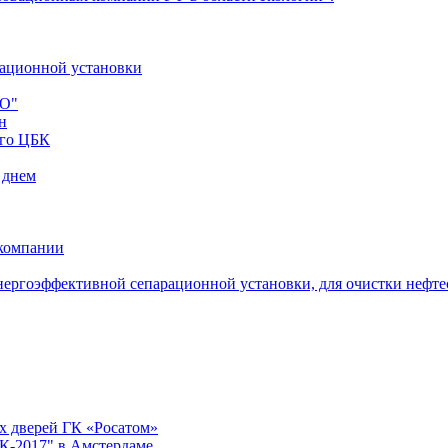
рационной установки
ВО"
н
ого ЦБК
 днем
 компании
энергоэффективной сепарационной установки, для очистки нефт
х дверей ГК «Росатом»
К-2017" в Амстердаме