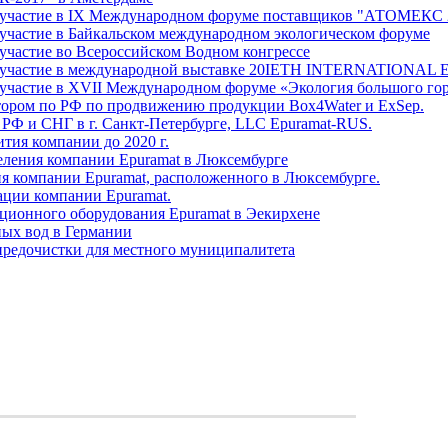
о участие в IХ Международном форуме поставщиков "АТОМЕКС 
 участие в Байкальском международном экологическом форуме
участие во Всероссийском Водном конгрессе
яло участие в международной выставке 20IETH INTERNATIO
 участие в XVII Международном форуме «Экология большого го
тором по РФ по продвижению продукции Box4Water и ExSep.
 РФ и СНГ в г. Санкт-Петербурге, LLC Epuramat-RUS.
тия компании до 2020 г.
еления компании Epuramat в Люксембурге
ия компании Epuramat, расположенного в Люксембурге.
ации компании Epuramat.
ционного оборудования Epuramat в Эекирхене
ных вод в Германии
предочистки для местного муниципалитета