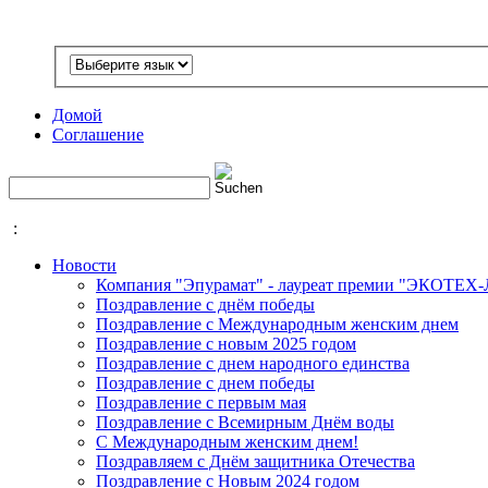
Домой
Соглашение
:
Новости
Компания "Эпурамат" - лауреат премии "ЭКОТЕХ
Поздравление с днём победы
Поздравление с Международным женским днем
Поздравление с новым 2025 годом
Поздравление с днем народного единства
Поздравление с днем победы
Поздравление с первым мая
Поздравление с Всемирным Днём воды
С Международным женским днем!
Поздравляем с Днём защитника Отечества
Поздравление с Новым 2024 годом