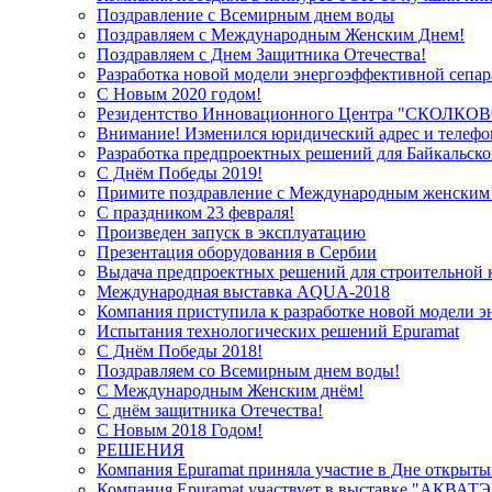
Поздравление с Всемирным днем воды
Поздравляем с Международным Женским Днем!
Поздравляем с Днем Защитника Отечества!
Разработка новой модели энергоэффективной сепа
С Новым 2020 годом!
Резидентство Инновационного Центра "СКОЛКО
Внимание! Изменился юридический адрес и телефо
Разработка предпроектных решений для Байкальск
С Днём Победы 2019!
Примите поздравление с Международным женским
С праздником 23 февраля!
Произведен запуск в эксплуатацию
Презентация оборудования в Сербии
Выдача предпроектных решений для строительной
Международная выставка AQUA-2018
Компания приступила к разработке новой модели 
Испытания технологических решений Epuramat
С Днём Победы 2018!
Поздравляем со Всемирным днем воды!
С Международным Женским днём!
С днём защитника Отечества!
С Новым 2018 Годом!
РЕШЕНИЯ
Компания Epuramat приняла участие в Дне открыты
Компания Epuramat участвует в выставке "АКВАТЭ